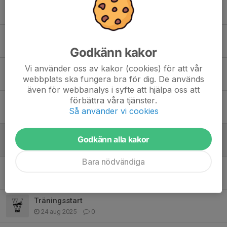
Nya matchshorts
15 jan, 06:43
0
Inställd träning
29 dec 2025
0
Godkänn kakor
Vi använder oss av kakor (cookies) för att vår
Uppesittarkväll med Bingolotto!
webbplats ska fungera bra för dig. De används
12 nov 2025
0
även för webbanalys i syfte att hjälpa oss att
förbättra våra tjänster.
Fotografering inställd
Så använder vi cookies
3 nov 2025
0
Höstlovscup
Godkänn alla kakor
6 okt 2025
0
Bara nödvändiga
Träning med 10:orna
5 okt 2025
0
Träningsstart
24 aug 2025
0