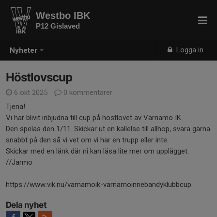
Westbo IBK
P12 Gislaved
Logga in
Nyheter
Höstlovscup
6 okt 2025
0 kommentarer
Tjena!
Vi har blivit inbjudna till cup på höstlovet av Värnamo IK.
Den spelas den 1/11. Skickar ut en kallelse till allhop, svara gärna
snabbt på den så vi vet om vi har en trupp eller inte.
Skickar med en länk där ni kan läsa lite mer om upplägget.
//Jarmo
https://www.vik.nu/varnamoik-varnamoinnebandyklubbcup
Dela nyhet