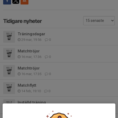
Tidigare nyheter
Träningsdagar
29 mar, 19:56
0
Matchtröjor
16 mar, 17:36
0
Matchtröjor
16 mar, 17:35
0
Matchflytt
14 feb, 19:10
0
Inställd träning
10 feb, 19:07
0