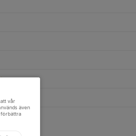
i
att vår
 används även
 förbättra