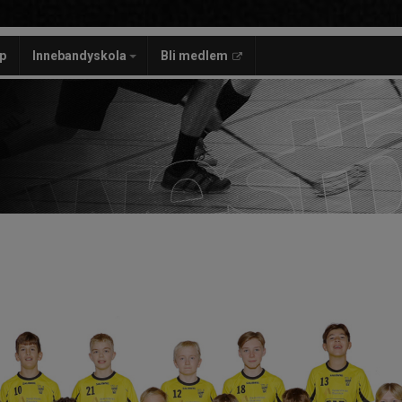
p
Innebandyskola
Bli medlem