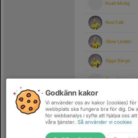
Noah Modig
Noel Falk
Oliver Lindén
Sigge Bängs
Theo Dojcinovsk
Godkänn kakor
Viggo Lepikkö
Vi använder oss av kakor (cookies) för 
webbplats ska fungera bra för dig. De
för webbanalys i syfte att hjälpa oss att
våra tjänster.
Så använder vi cookies