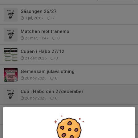
Säsongen 26/27
1 jul, 20:07
7
Matchen mot tranemo
25 mar, 11:47
0
Cupen i Habo 27/12
21 dec 2025
0
Gemensam julavslutning
28 nov 2025
0
Cup i Habo den 27december
26 nov 2025
0
Inställd fotografering
3 nov 2025
0
Träningsstart