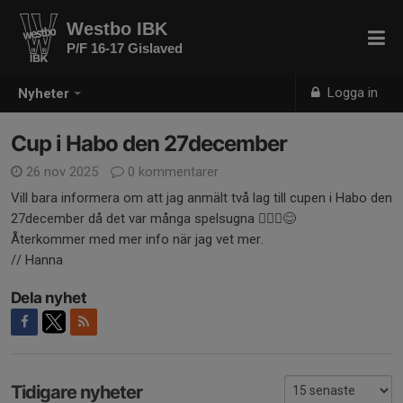
Westbo IBK
P/F 16-17 Gislaved
Logga in
Nyheter
Cup i Habo den 27december
26 nov 2025
0 kommentarer
Vill bara informera om att jag anmält två lag till cupen i Habo den
27december då det var många spelsugna 🤸🏼‍♀️😊
Återkommer med mer info när jag vet mer.
// Hanna
Dela nyhet
Tidigare nyheter