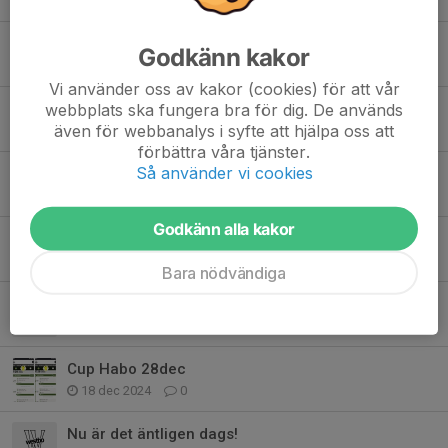
16 sep 2025
0
Obs, glöm ej träningskläder.
Godkänn kakor
28 mar 2025
0
Vi använder oss av kakor (cookies) för att vår
webbplats ska fungera bra för dig. De används
🌟
även för webbanalys i syfte att hjälpa oss att
26 mar 2025
0
förbättra våra tjänster.
Så använder vi cookies
Westbodagen 29e mars (Obs, uppdaterat spelschema)
26 mar 2025
3
Godkänn alla kakor
Säsongen börjar gå mot sitt slut..
19 mar 2025
0
Bara nödvändiga
Lördagen 28/12
26 dec 2024
0
Cup Habo 28dec
18 dec 2024
0
Nu är det äntligen dags!