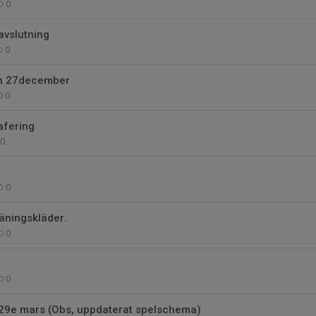
0
vslutning
0
en 27december
0
rafering
0
0
räningskläder.
0
0
9e mars (Obs, uppdaterat spelschema)