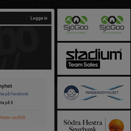
Logga in
nyhet
la på Facebook
la på X
heter via RSS