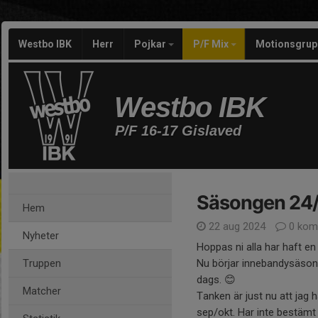
Westbo IBK
Herr
Pojkar
P/F Mix
Motionsgrup
Westbo IBK
P/F 16-17 Gislaved
Säsongen 24
Hem
22 aug 2024
0 kom
Nyheter
Hoppas ni alla har haft e
Truppen
Nu börjar innebandysäsong
dags. 😊
Matcher
Tanken är just nu att jag 
sep/okt. Har inte bestämt h