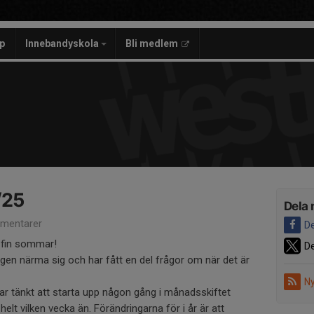
p
Innebandyskola
Bli medlem
/25
Dela 
mentarer
De
n fin sommar!
De
en närma sig och har fått en del frågor om när det är
Ny
har tänkt att starta upp någon gång i månadsskiftet
elt vilken vecka än. Förändringarna för i år är att