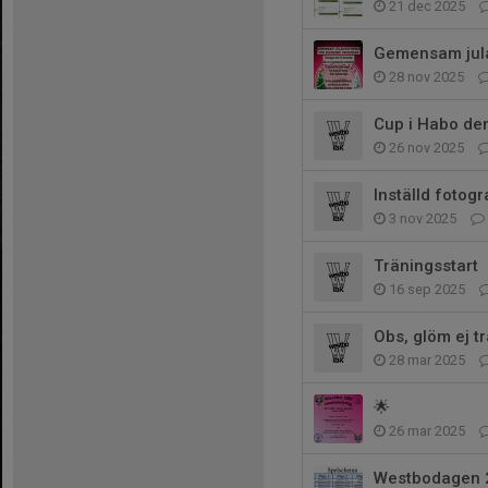
21 dec 2025
Gemensam jula
28 nov 2025
Cup i Habo d
26 nov 2025
Inställd fotog
3 nov 2025
Träningsstart
16 sep 2025
Obs, glöm ej t
28 mar 2025
🌟
26 mar 2025
Westbodagen 2