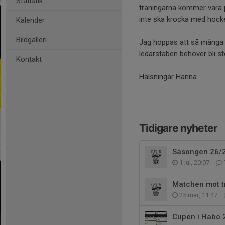
Statistik
träningarna kommer vara p
inte ska krocka med hocke
Kalender
Bildgalleri
Jag hoppas att så många s
ledarstaben behöver bli stö
Kontakt
Hälsningar Hanna
Tidigare nyheter
Säsongen 26/
1 jul, 20:07
Matchen mot 
25 mar, 11:47
Cupen i Habo 