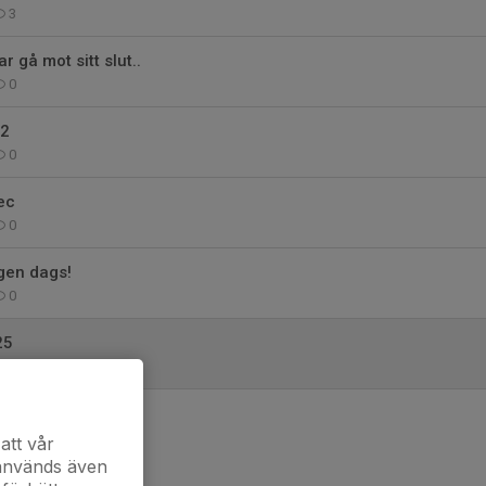
3
 gå mot sitt slut..
0
12
0
ec
0
igen dags!
0
25
0
att vår
 används även