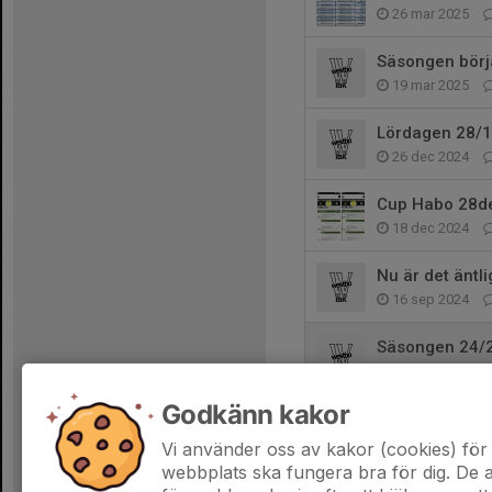
26 mar 2025
Säsongen börjar
19 mar 2025
Lördagen 28/
26 dec 2024
Cup Habo 28d
18 dec 2024
Nu är det äntl
16 sep 2024
Säsongen 24/
22 aug 2024
Godkänn kakor
Vi använder oss av kakor (cookies) för 
webbplats ska fungera bra för dig. De