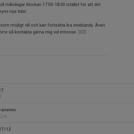
å måndagar klockan 17:00-18:00 istället för att det
yns nya tider.
om möjligt vill och kan fortsätta lira innebandy. Även
rre så kontakta gärna mig vid intresse. 🤸🏼‍♀️
27
7
tranemo
0
27/12