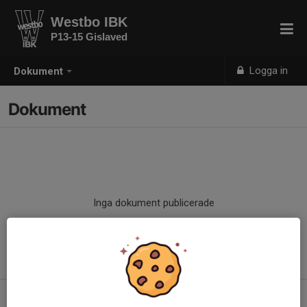
Westbo IBK
P13-15 Gislaved
Logga in
Dokument
Dokument
Inga dokument publicerade