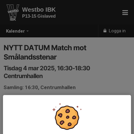
Westbo IBK
P13-15 Gislaved
Logga in
Kalender
NYTT DATUM Match mot
Smålandsstenar
Tisdag 4 mar 2025, 16:30-18:30
Centrumhallen
Samling: 16:30, Centrumhallen
OBS NYTT DATUM FÖR MATCH!
Vi spelar returmöte mot Smålandsstenar hos oss på
hemmaplan. Vi samlas 16:30, mätta och ombytta (gärna
svarta sporta).