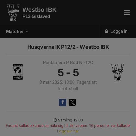
Westbo IBK
P12 Gislaved
Logga in
Matcher
Husqvarna IK P12/2 - Westbo IBK
Pantamera P Röd N -12C
5 - 5
8 mar 2025, 13:00, Fagerslätt
Idrottshall
Samling 12:00
Endast kallade kunde anmäla sig till aktiviteten. 16 personer var kallade.
Logga in här