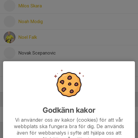
Milos Skara
Noah Modig
Noel Falk
Novak Scepanovic
Olle Adolfsson
Viggo Lepikkö
Ledare
Godkänn kakor
Jarmo Lepikkö
Tränare
Vi använder oss av kakor (cookies) för att vår
webbplats ska fungera bra för dig. De används
även för webbanalys i syfte att hjälpa oss att
Referat