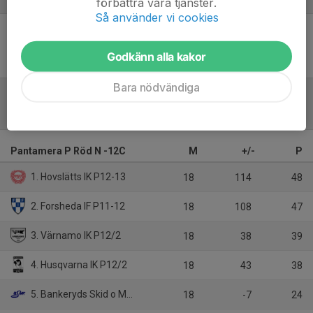
förbättra våra tjänster.
Så använder vi cookies
Inget referat skrivet
Godkänn alla kakor
Bara nödvändiga
Tabell
Pantamera P Röd N -12C
M
+/-
P
1. Hovslätts IK P12-13
18
114
48
2. Forsheda IF P11-12
18
108
47
3. Värnamo IK P12/2
18
38
39
4. Husqvarna IK P12/2
18
43
38
5. Bankeryds Skid o MK P12/1
18
-7
24