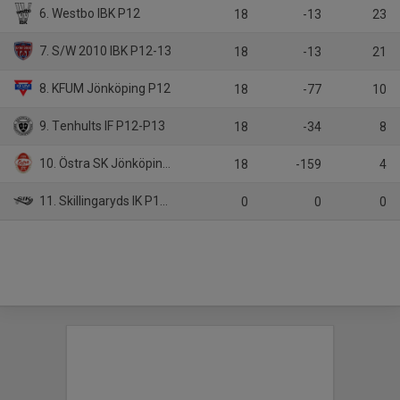
6. Westbo IBK P12
18
-13
23
7. S/W 2010 IBK P12-13
18
-13
21
8. KFUM Jönköping P12
18
-77
10
9. Tenhults IF P12-P13
18
-34
8
10. Östra SK Jönköping P12
18
-159
4
11. Skillingaryds IK P12-13/1
0
0
0