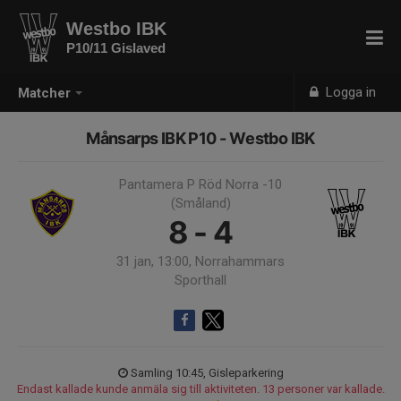
Westbo IBK
P10/11 Gislaved
Logga in
Matcher
Månsarps IBK P10 - Westbo IBK
Pantamera P Röd Norra -10
(Småland)
8 - 4
31 jan, 13:00, Norrahammars
Sporthall
Samling 10:45, Gisleparkering
Endast kallade kunde anmäla sig till aktiviteten. 13 personer var kallade.