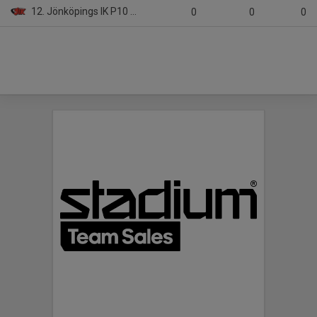
12. Jönköpings IK P10 Vit
0
0
0