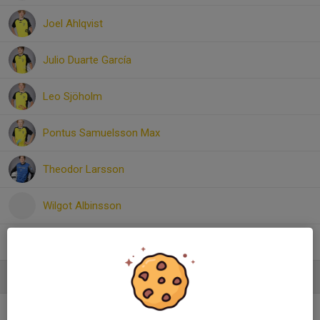
Joel Ahlqvist
Julio Duarte García
Leo Sjöholm
Pontus Samuelsson Max
Theodor Larsson
Wilgot Albinsson
William Jönsson
Ledare
Fredrika Max
Tränare