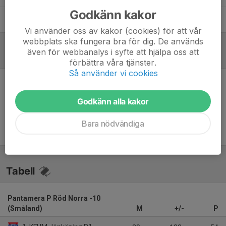
Godkänn kakor
Jonas Petersson
Assisterande tränare
Vi använder oss av kakor (cookies) för att vår
webbplats ska fungera bra för dig. De används
även för webbanalys i syfte att hjälpa oss att
Referat
förbättra våra tjänster.
Så använder vi cookies
Inget referat skrivet
Godkänn alla kakor
Bara nödvändiga
Tabell
Pantamera P Röd Norra -10
(Småland)
M
+/-
P