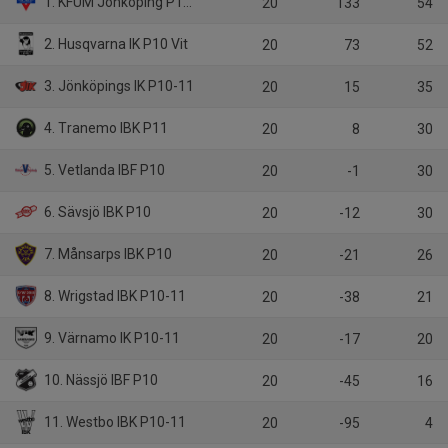
1. KFUM Jönköping P10-11
20
133
54
2. Husqvarna IK P10 Vit
20
73
52
3. Jönköpings IK P10-11
20
15
35
4. Tranemo IBK P11
20
8
30
5. Vetlanda IBF P10
20
-1
30
6. Sävsjö IBK P10
20
-12
30
7. Månsarps IBK P10
20
-21
26
8. Wrigstad IBK P10-11
20
-38
21
9. Värnamo IK P10-11
20
-17
20
10. Nässjö IBF P10
20
-45
16
11. Westbo IBK P10-11
20
-95
4