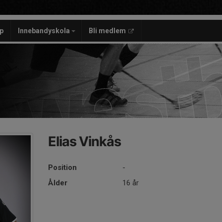
p
Innebandyskola
Bli medlem
Elias Vinkås
Position
-
Ålder
16 år