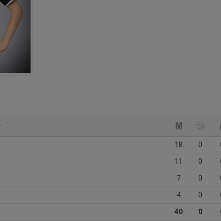
18
0
11
0
7
0
4
0
40
0