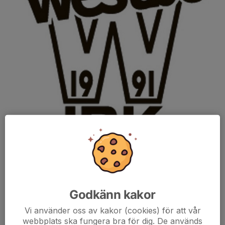
Nu är innebandy skolan i full fart och vi glädjer oss varje söndag
för att så många vill delta. Alla är givetvis välkomna även om
säsongen har startat. Vi kan låna ut klubba och glasögon till dem
Godkänn kakor
som inte har 😊
Vi använder oss av kakor (cookies) för att vår
Dela nyhet
webbplats ska fungera bra för dig. De används