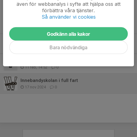
även för webbanalys i syfte att hjälpa oss att
förbättra våra tjänster.
Så använder vi cookies
Tidigare nyheter
Godkänn alla kakor
Avslutning Tors 26/3
Bara nödvändiga
22 mar, 22:33
0
Viktigt!!!! Inställd träning Imorgon
11 feb, 14:52
0
Innebandyskolan i full fart
17 nov 2024
0