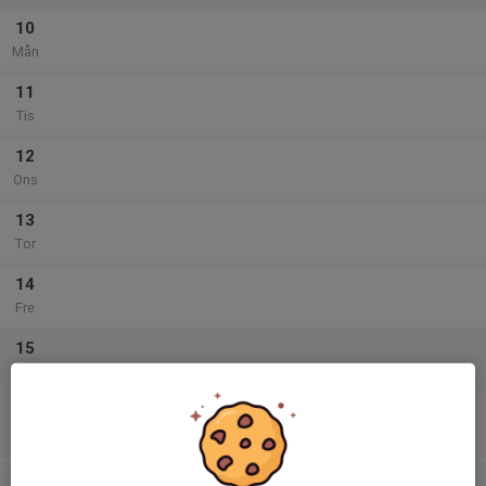
10
Mån
11
Tis
12
Ons
13
Tor
14
Fre
15
Lör
16
Sön
v.34