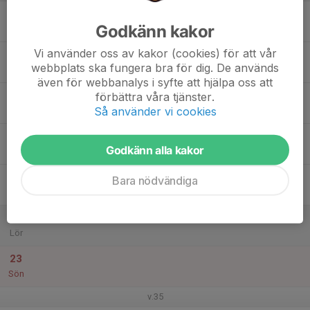
17
Godkänn kakor
Mån
Vi använder oss av kakor (cookies) för att vår
18
webbplats ska fungera bra för dig. De används
Tis
även för webbanalys i syfte att hjälpa oss att
19
förbättra våra tjänster.
Så använder vi cookies
Ons
20
Godkänn alla kakor
Tor
21
Bara nödvändiga
Fre
22
Lör
23
Sön
v.35