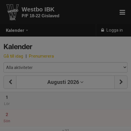
Westbo IBK
P/F 18-22 Gislaved
Logga in
Kalender
Kalender
Gå till idag
|
Prenumerera
Augusti 2026
1
Lör
2
Sön
v.32