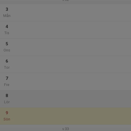
3
Mån
4
Tis
5
Ons
6
Tor
7
Fre
8
Lör
9
Sön
v.33