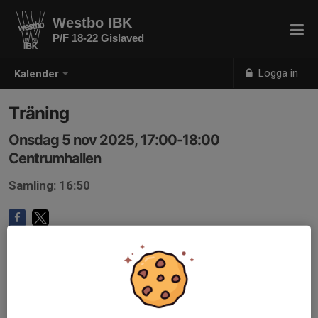
Westbo IBK
P/F 18-22 Gislaved
Logga in
Kalender
Träning
Onsdag 5 nov 2025, 17:00-18:00
Centrumhallen
Samling: 16:50