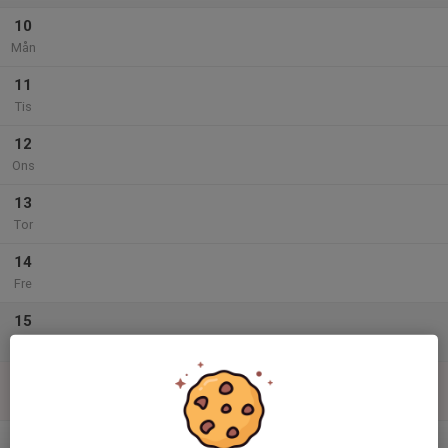
10
Mån
11
Tis
12
Ons
13
Tor
14
Fre
15
Lör
16
Sön
v.34