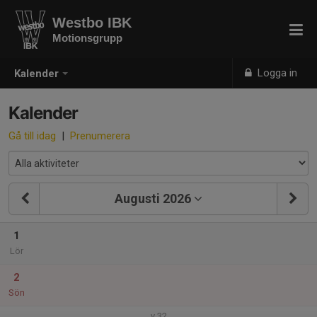
Westbo IBK
Motionsgrupp
Logga in
Kalender
Kalender
Gå till idag
|
Prenumerera
Augusti 2026
1
Lör
2
Sön
v.32