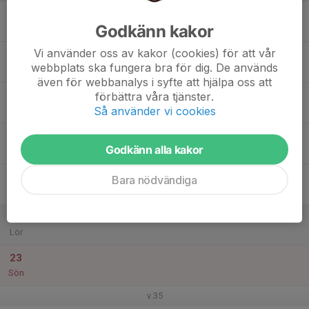
17
Godkänn kakor
Mån
Vi använder oss av kakor (cookies) för att vår
18
webbplats ska fungera bra för dig. De används
Tis
även för webbanalys i syfte att hjälpa oss att
19
förbättra våra tjänster.
Så använder vi cookies
Ons
20
Godkänn alla kakor
Tor
21
Bara nödvändiga
Fre
22
Lör
23
Sön
v.35