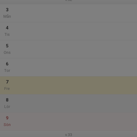
3
Mån
4
Tis
5
Ons
6
Tor
7
Fre
8
Lör
9
Sön
v.33