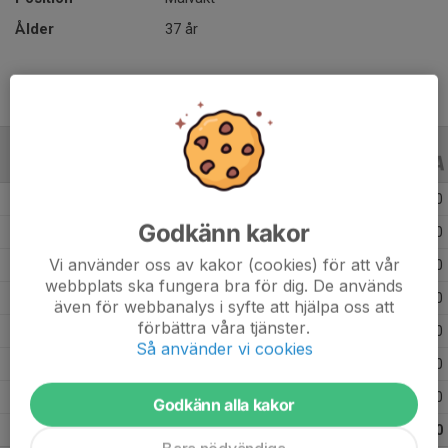
Ålder
37 år
ALLA SERIER
ALLA ÅR
Säsongen 25/26
10
0
-
0
0
0
Godkänn kakor
Säsongen 24/25
13
0
-
0
0
0
Vi använder oss av kakor (cookies) för att vår
Säsongen 23/24
3
0
-
0
0
0
webbplats ska fungera bra för dig. De används
Säsongen 22/23
3
0
-
0
0
0
även för webbanalys i syfte att hjälpa oss att
förbättra våra tjänster.
Säsongen 21/22
6
0
-
0
0
0
Så använder vi cookies
Säsongen 20/21
3
0
-
0
0
0
Säsongen 19/20
12
0
-
0
0
0
Godkänn alla kakor
Totalt
50
0
0
0
0