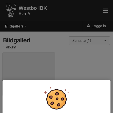
Westbo IBK
Herr A
Logga in
Bildgalleri
Bildgalleri
Senaste (1)
1 album
Träning
2018-09-28
|
0 st