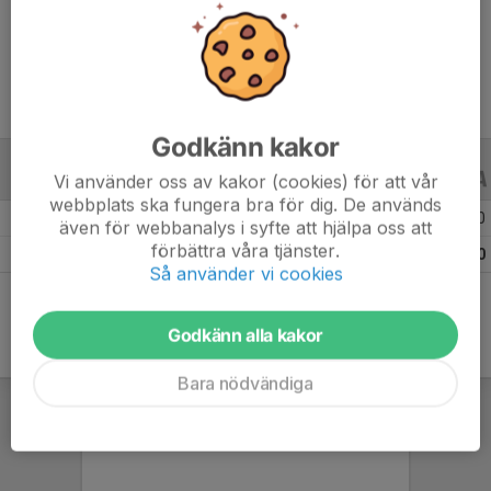
Ålder
12 år
Godkänn kakor
Vi använder oss av kakor (cookies) för att vår
ALLA SERIER
ALLA ÅR
webbplats ska fungera bra för dig. De används
Säsongen 25/26
16
0
0
även för webbanalys i syfte att hjälpa oss att
förbättra våra tjänster.
Totalt
16
0
0
Så använder vi cookies
Godkänn alla kakor
Bara nödvändiga