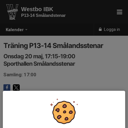
Westbo IBK
P13-14 Smålandstenar
Logga in
Kalender
Träning P13-14 Smålandsstenar
Onsdag 20 maj, 17:15-19:00
Sporthallen Smålandsstenar
Samling: 17:00