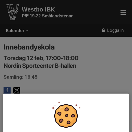
Westbo IBK
P/F 19-22 Smålandstenar
Logga in
Kalender
Innebandyskola
Torsdag 12 feb, 17:00-18:00
Nordin Sportcenter B-hallen
Samling: 16:45