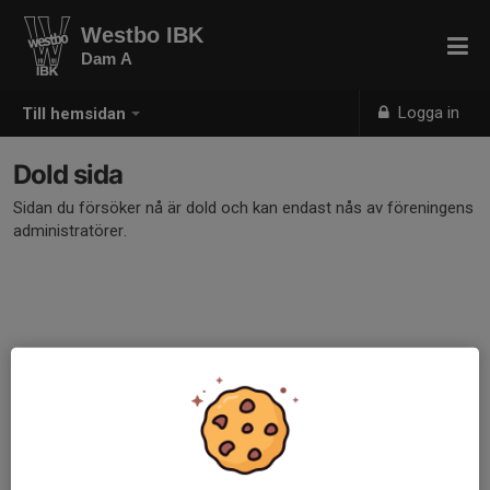
Westbo IBK
Dam A
Logga in
Till hemsidan
Dold sida
Sidan du försöker nå är dold och kan endast nås av föreningens
administratörer.